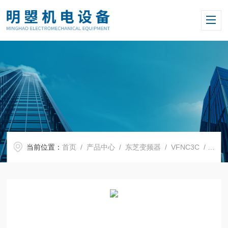
当前位置：
首页
/
产品中心
/
东芝变频器
/
VFNC3C
/ 原装东芝变频器VFNC3C-4110P