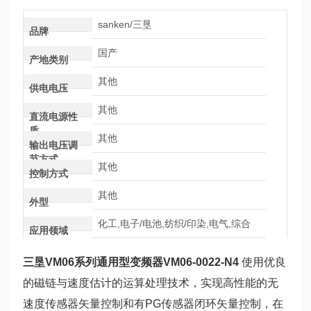
sanken/三垦
品牌
国产
产地类别
其他
供电电压
其他
直流电源性
质
其他
输出电压调
节方式
其他
控制方式
其他
外型
化工,电子/电池,纺织/印染,电气,综合
应用领域
三垦VM06系列通用型变频器VM06-0022-N4
使用优良
的磁链与速度估计的运算处
理技术，实现高性能的无
速度传感器矢量控制和有PG传感器闭环矢量控制，在