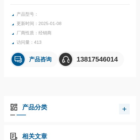
控制和有PG传感器闭环矢量控制，在各个行业均有出色表
现。B模式：400V级三相输入 1.5kW～315kW&amp;#160; &
产品型号：
amp;#160;过载120%-min A模式：400V级三相输入 0.75kW
更新时间：2025-01-08
～250kW&amp;#160; 过载150%-min
厂商性质：经销商
访问量：413
13817546014
产品咨询
产品分类
相关文章