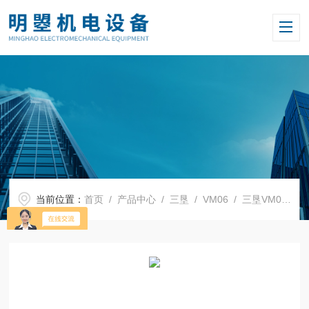
当前位置：
首页
/
产品中心
/
三垦
/
VM06
/ 三垦VM06系列通用型变频器VM06-0022-N4